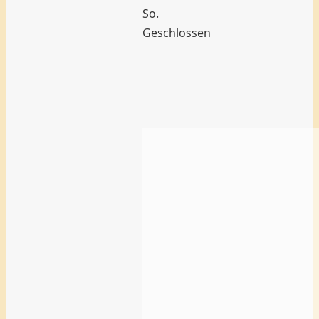
So.
Geschlossen
ALDI
SÜD
–
Aschaffenburg
Damm
Weiterlesen …