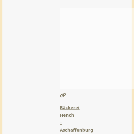
Damm
Weiterlesen …
Bäckerei
Hench
–
Aschaffenburg