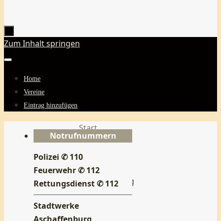
Zum Inhalt springen
Home
Vereine
Eintrag hinzufügen
Start
Notrufnummern
Ort
REWE
Polizei ✆ 110
-
Feuerwehr ✆ 112
Aschaffenburg
Rettungsdienst ✆ 112
Ctiy
Stadtwerke
REWE
Aschaffenburg