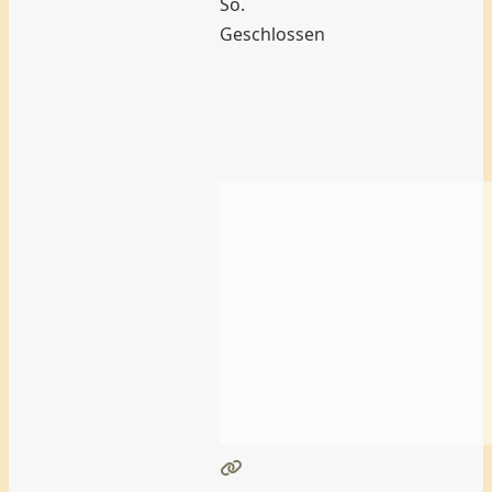
So.
Geschlossen
Bäckerei
Hench
–
Haibach
Weiterlesen …