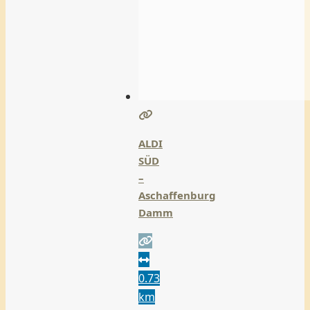
ALDI
SÜD
–
Aschaffenburg
Damm
0.73
km