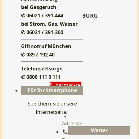
-
bei Gasgeruch
ASCHAFFENBURG
✆ 06021 / 391-444
bei Strom, Gas, Wasser
CTIY
✆ 06021 / 391-300
Giftnotruf München
Vorheriges
✆ 089 / 192 40
Nächstes
Ort-
Telefonseelsorge
Kategorie:
✆ 0800 111 0 111
Supermärkte
Für Ihr Smartphone
Speichern Sie unsere
Profil
Internetseite.
Adresse
Wetter