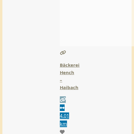
Bäckerei
Hench
–
Haibach
4.01
km