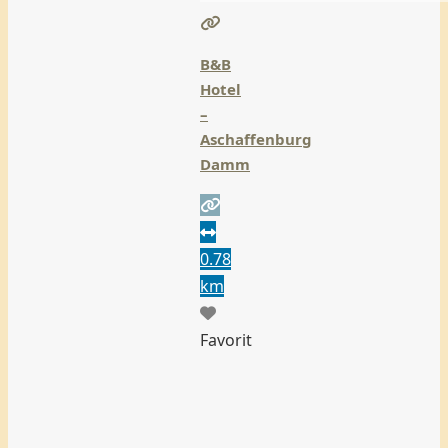
B&B
Hotel
–
Aschaffenburg
Damm
0.78
km
Favorit
B&B
Hotel
–
Aschaffenburg